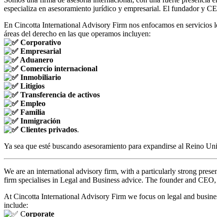
especializa en asesoramiento jurídico y empresarial. El fundador y
En Cincotta International Advisory Firm nos enfocamos en servicios le
áreas del derecho en las que operamos incluyen:
C
orporativo
Empresarial
A
duanero
Comercio internacional
Inmobiliario
Litigios
Transferencia de activos
Empleo
Familia
I
nmigración
C
lientes privados
.
Ya sea que esté buscando asesoramiento para expandirse al Reino Unid
We are an international advisory firm, with a particularly strong pre
firm specialises in Legal and Business advice. The founder and CEO,
At Cincotta International Advisory Firm we focus on legal and busines
include:
C
orporate