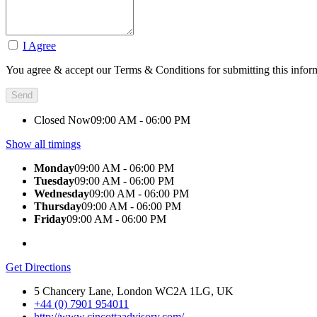
I Agree
You agree & accept our Terms & Conditions for submitting this infor
Closed Now
09:00 AM - 06:00 PM
Show all timings
Monday
09:00 AM - 06:00 PM
Tuesday
09:00 AM - 06:00 PM
Wednesday
09:00 AM - 06:00 PM
Thursday
09:00 AM - 06:00 PM
Friday
09:00 AM - 06:00 PM
Get Directions
5 Chancery Lane, London WC2A 1LG, UK
+44 (0) 7901 954011
http://www.cincottaadvisory.com/