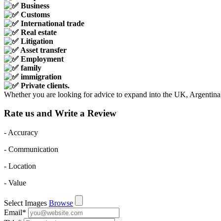
B
usiness
C
ustoms
I
nternational trade
R
eal estate
L
itigation
A
sset transfer
E
mployment
family
immigration
Private clients.
Whether you are looking for advice to expand into the UK, Argentina -
Rate us and Write a Review
- Accuracy
- Communication
- Location
- Value
Select Images
Browse
Email
*