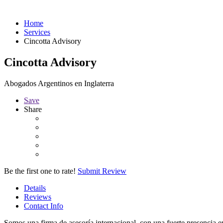
Home
Services
Cincotta Advisory
Cincotta Advisory
Abogados Argentinos en Inglaterra
Save
Share
Be the first one to rate!
Submit Review
Details
Reviews
Contact Info
Somos una firma de asesoría internacional, con una fuerte presencia 