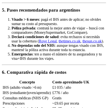
5. Pasos recomendados para argentinos
Visado > 6 meses
: pagá el IHS antes de aplicar; no olvides
sumar su costo al presupuesto.
Póliza privada
: contratá la mejor antes de viajar – buscá con
comparadores (MoneySupermarket, GoCompare).
Declará condiciones de salud
: evita rechazos si necesitás
usar la cobertura (
Rove Legal
,
thetimes.co.uk
,
thesun.co.uk
).
No dependas solo del NHS
: aunque tengas visado con IHS,
mantené la póliza activa durante toda tu estancia.
Emergencias
: ten a mano el número de tu aseguradora y tu
visa+IHS durante los viajes.
6. Comparativa rápida de costos
Concepto
Costo aproximado UK
IHS (adulto visado >6 m)
£1 035 / año
IHS (estudiante/joven/aprendiz)
£776 / año
Consultas médicas (NHS GP)
Gratis
Prescripciones
~£9.65 por receta