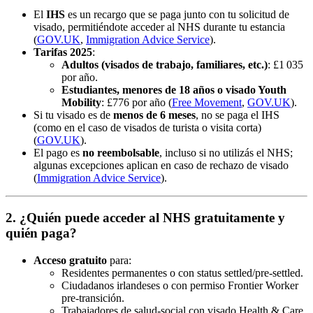
El
IHS
es un recargo que se paga junto con tu solicitud de
visado, permitiéndote acceder al NHS durante tu estancia
(
GOV.UK
,
Immigration Advice Service
).
Tarifas 2025
:
Adultos (visados de trabajo, familiares, etc.)
: £1 035
por año.
Estudiantes, menores de 18 años o visado Youth
Mobility
: £776 por año (
Free Movement
,
GOV.UK
).
Si tu visado es de
menos de 6 meses
, no se paga el IHS
(como en el caso de visados de turista o visita corta)
(
GOV.UK
).
El pago es
no reembolsable
, incluso si no utilizás el NHS;
algunas excepciones aplican en caso de rechazo de visado
(
Immigration Advice Service
).
2. ¿Quién puede acceder al NHS gratuitamente y
quién paga?
Acceso gratuito
para:
Residentes permanentes o con status settled/pre‑settled.
Ciudadanos irlandeses o con permiso Frontier Worker
pre-transición.
Trabajadores de salud‑social con visado Health & Care