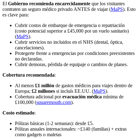
El
Gobierno recomienda encarecidamente
que los visitantes
contraten un seguro médico privado ANTES de viajar (
MaPS
). Esto
es clave para:
Cubrir costos de embarque de emergencia o repatriación
(costo potencial superior a £45,000 por un vuelo sanitario)
(
MaPS
).
Cubrir servicios no incluidos en el NHS (dental, óptica,
cancelaciones).
Protegerte frente a emergencias por condiciones preexistentes
no declaradas.
Cubrir demoras, pérdida de equipaje o cambios de planes.
Cobertura recomendada
:
Al menos
£1 millón
de gastos médicos para viajes dentro de
Europa;
£2 millones
si incluís EE.UU. (
MaPS
).
Cobertura adicional por
evacuación médica
mínima de
£100,000 (
squaremouth.com
).
Costo estimado
:
Pólizas básicas (1-2 semanas): desde £5.
Pólizas anuales internacionales: ~£140 (familias) + extras
como gadgets o maletas