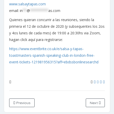
www.salsaytapas.com
email:
in
**
@
*********
as.com
Quienes quieran concurrir a las reuniones, siendo la
primera el 12 de octubre de 2020 (y subsequentes los 2os
y 4os lunes de cada mes) de 19:00 a 20:30hs via Zoom,
hagan click aquí para registrarse:
https://www.eventbrite.co.uk/e/salsa-y-tapas-
toastmasters-spanish-speaking-club-in-london-free-
event-tickets-121981956315?aff=ebdssbonlinesearchd
Previous
Next