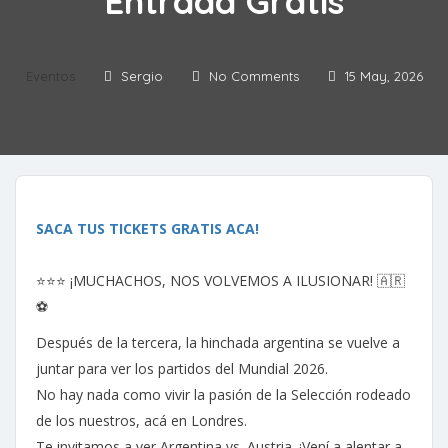
Entrada Gratis
Eventos
Sergio
No Comments
15 May, 2026
SACA TUS TICKETS GRATIS ACA!
⭐⭐⭐ ¡MUCHACHOS, NOS VOLVEMOS A ILUSIONAR! 🇦🇷
⚽
Después de la tercera, la hinchada argentina se vuelve a
juntar para ver los partidos del Mundial 2026.
No hay nada como vivir la pasión de la Selección rodeado
de los nuestros, acá en Londres.
Te invitamos a ver Argentina vs. Austria. ¡Vení a alentar a