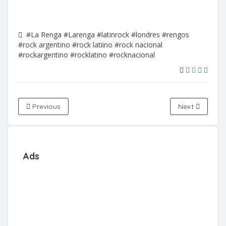
#La Renga
#Larenga
#latinrock
#londres
#rengos
#rock argentino
#rock latiino
#rock nacional
#rockargentino
#rocklatino
#rocknacional
Previous
Next
Ads