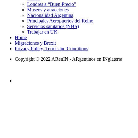
Londres a “Buen Precio”
Museos y atracciones
Nacionalidad Argentina
Principales Aeropuertos del Reino
Servicios sanitarios (NHS)
Trabajar en UK
Home
Migraciones y Brexit
Privacy Policy, Terms and Conditions
Copyright © 2022 ARenIN - ARgentinos en INglaterra